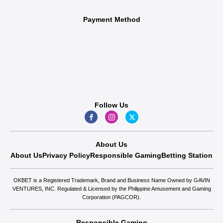
Payment Method
Follow Us
About Us
About Us
Privacy Policy
Responsible Gaming
Betting Station
OKBET is a Registered Trademark, Brand and Business Name Owned by GAVIN
VENTURES, INC. Regulated & Licensed by the Philippine Amusement and Gaming
Corporation (PAGCOR).
Responsible Gaming