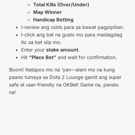
Total Kills (Over/Under)
Map Winner
Handicap Betting
I-review ang odds para sa bawat pagpipilian.
I-click ang bet na gusto mo para maidagdag
ito sa bet slip mo.
Enter your
stake amount
.
Hit
“Place Bet”
and wait for confirmation.
Boom! Natapos mo na ‘yan—alam mo na kung
paano tumaya sa Dota 2 Lounge gamit ang super
safe at user-friendly na OKBet! Game na, panalo
na!