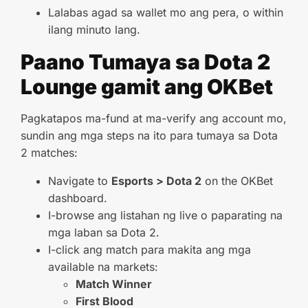
Lalabas agad sa wallet mo ang pera, o within
ilang minuto lang.
Paano Tumaya sa Dota 2
Lounge gamit ang OKBet
Pagkatapos ma-fund at ma-verify ang account mo,
sundin ang mga steps na ito para tumaya sa Dota
2 matches:
Navigate to
Esports > Dota 2
on the OKBet
dashboard.
I-browse ang listahan ng live o paparating na
mga laban sa Dota 2.
I-click ang match para makita ang mga
available na markets:
Match Winner
First Blood