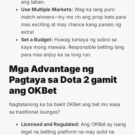
ang laban.
Use Multiple Markets:
Wag ka lang puro
match winners—try mo rin ang prop bets para
mas exciting at may chance kang panalo ng
extra!
Set a Budget:
Huwag tumaya ng sobra sa
kaya mong mawala. Responsible betting lang
para mas enjoy ka sa long run.
Mga Advantage ng
Pagtaya sa Dota 2 gamit
ang OKBet
Nagtatanong ka ba bakit OKBet ang bet mo kesa
sa traditional lounges?
Licensed and Regulated:
Ang OKBet ay isang
legal na betting platform na may solid na