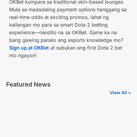
OKBet kumpara sa traditional skin-based lounges.
Mula sa madadaling payment options hanggang sa
real-time odds at exciting promos, lahat ng
kailangan mo para sa smart Dota 2 betting
experience—nandito na sa OKBet. Game ka na
bang gawing panalo ang esports knowledge mo?
Sign up at OKBet
at subukan ang first Dota 2 bet
mo ngayon!
Featured News
View All >